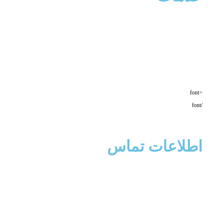
انواع گارد عقب و جلو
رکاب فابریک
چراغ های ال ای دی پروژکتور، دی وی دی و آنتن دیجیتال
دوربین دنده عقب و جی پی اس فابریک، خط کشی های فابریک ، شیشه دودی،
سنسور جلو و عقب، واکس و پولیش
<font
/font
اطلاعات تماس
ایمیل : sportkadeh@gmail.com
تلفن: 09124202881
آدرس: ایران – تهران