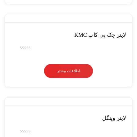
لاینر جک پی کاپ KMC
امتیاز
0
از
اطلاعات بیشتر
5
لاینر وینگل
امتیاز