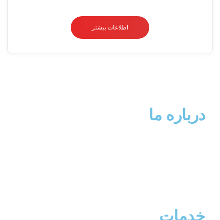
0
از
اطلاعات بیشتر
5
درباره ما
ارائه کننده خدمات لوکس و اسپرت، انواع S.U.V، پیکاپ ها، آپشن های جانبی و
خط کشی های بدنه (استیکر)، تبدیل نیو فیس لند کروز و پرادو، و آپشن های
آفرود-
خدمات